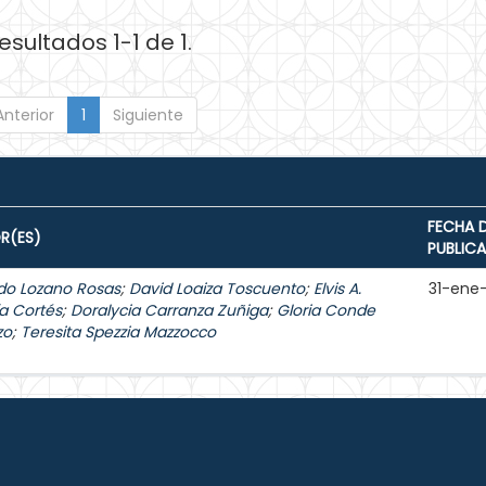
esultados 1-1 de 1.
Anterior
1
Siguiente
FECHA 
R(ES)
PUBLIC
do Lozano Rosas
;
David Loaiza Toscuento
;
Elvis A.
31-ene
a Cortés
;
Doralycia Carranza Zuñiga
;
Gloria Conde
zo
;
Teresita Spezzia Mazzocco