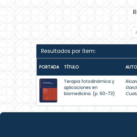
R
Resultados por ítem:
PORTADA
TÍTULO
AUTO
Terapia fotodinámica y
Ricar
aplicaciones en
Garcí
biomedicina. (p. 60-73)
Cuat