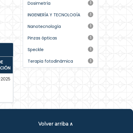
Dosimetría
1
INGENIERÍA Y TECNOLOGÍA
1
Nanotecnología
1
Pinzas ópticas
1
Speckle
1
Terapia fotodinámica
1
DE
ACIÓN
-2025
Volver arriba ∧