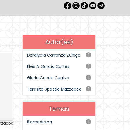
Autor(es)
Doralycia Carranza Zuñiga
1
Elvis A. García Cortés
1
Gloria Conde Cuatzo
1
Teresita Spezzia Mazzocco
1
Temas
Biomedicina
1
anzados