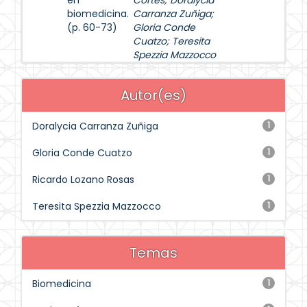
en
Cortés
;
Doralycia
biomedicina.
Carranza Zuñiga
;
(p. 60-73)
Gloria Conde
Cuatzo
;
Teresita
Spezzia Mazzocco
Autor(es)
Doralycia Carranza Zuñiga
1
Gloria Conde Cuatzo
1
Ricardo Lozano Rosas
1
Teresita Spezzia Mazzocco
1
Temas
Biomedicina
1