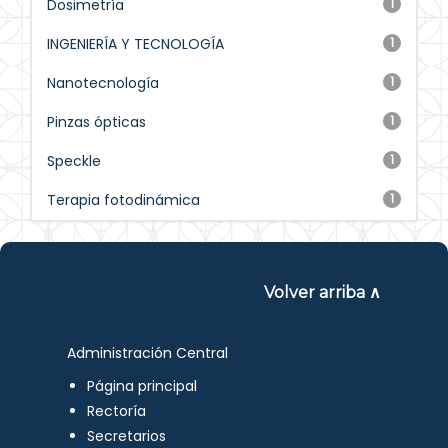
Dosimetría
1
INGENIERÍA Y TECNOLOGÍA
1
Nanotecnología
1
Pinzas ópticas
1
Speckle
1
Terapia fotodinámica
1
Volver arriba ∧
Administración Central
Página principal
Rectoría
Secretarios