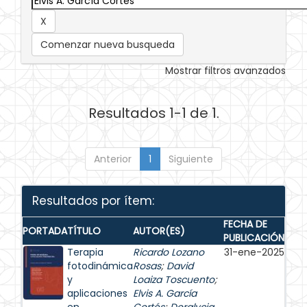
Comenzar nueva busqueda
Mostrar filtros avanzados
Resultados 1-1 de 1.
Anterior
1
Siguiente
Resultados por ítem:
FECHA DE
PORTADA
TÍTULO
AUTOR(ES)
PUBLICACIÓN
Terapia
Ricardo Lozano
31-ene-2025
fotodinámica
Rosas
;
David
y
Loaiza Toscuento
;
aplicaciones
Elvis A. García