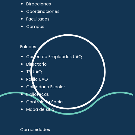
Direcciones
Coordinaciones
Facultades
Campus
Enlaces
Correo de Empleados UAQ
Directorio
TV UAQ
Radio UAQ
Calendario Escolar
Bibliotecas
Contraloría Social
Mapa de sitio
Comunidades