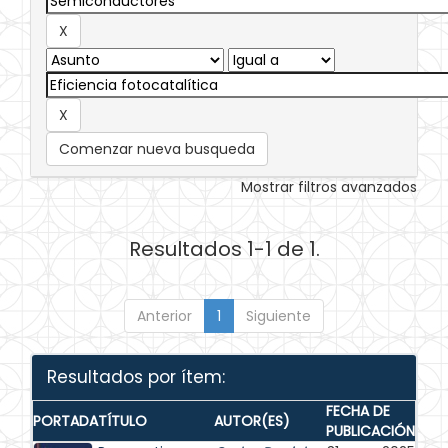
Comenzar nueva busqueda
Mostrar filtros avanzados
Resultados 1-1 de 1.
Anterior
1
Siguiente
Resultados por ítem:
FECHA DE
PORTADA
TÍTULO
AUTOR(ES)
PUBLICACIÓN