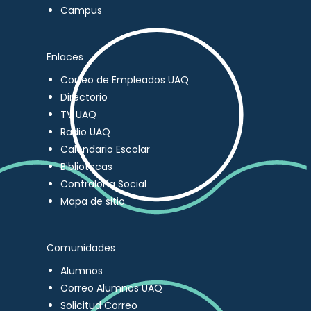
Campus
Enlaces
Correo de Empleados UAQ
Directorio
TV UAQ
Radio UAQ
Calendario Escolar
Bibliotecas
Contraloría Social
Mapa de sitio
Comunidades
Alumnos
Correo Alumnos UAQ
Solicitud Correo