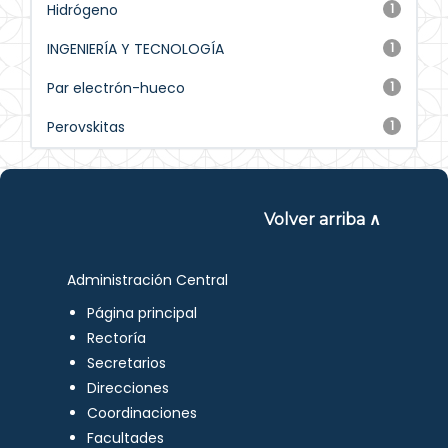
Hidrógeno
1
INGENIERÍA Y TECNOLOGÍA
1
Par electrón-hueco
1
Perovskitas
1
Volver arriba ∧
Administración Central
Página principal
Rectoría
Secretarios
Direcciones
Coordinaciones
Facultades