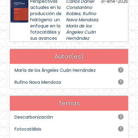
Perspectivas
Carlos Daniel
31-ene-2025
actuales en la
Constantino
producción de
Robles
;
Rufino
hidrógeno: un
Nava Mendoza
;
enfoque en la
María de los
fotocatálisis y
Ángeles Cuán
sus avances
Hernández
Autor(es)
María de los Ángeles Cuán Hernández
1
Rufino Nava Mendoza
1
Temas
Descarbonización
1
Fotocatálisis
1