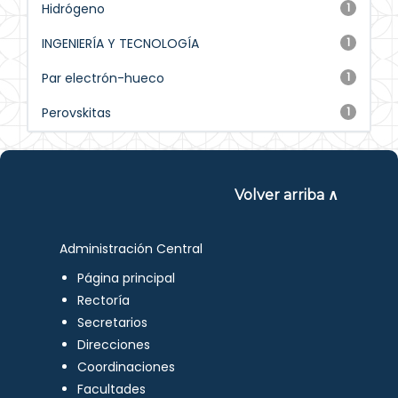
Hidrógeno
1
INGENIERÍA Y TECNOLOGÍA
1
Par electrón-hueco
1
Perovskitas
1
Volver arriba ∧
Administración Central
Página principal
Rectoría
Secretarios
Direcciones
Coordinaciones
Facultades