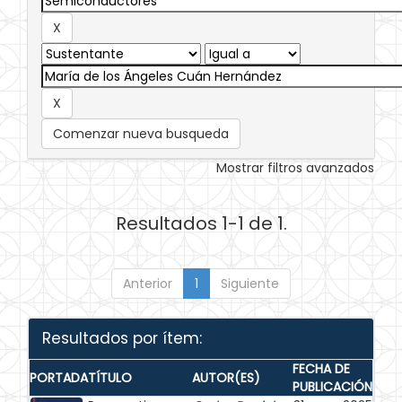
Comenzar nueva busqueda
Mostrar filtros avanzados
Resultados 1-1 de 1.
Anterior
1
Siguiente
Resultados por ítem:
FECHA DE
PORTADA
TÍTULO
AUTOR(ES)
PUBLICACIÓN