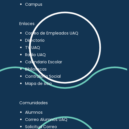
Campus
Enlaces
Correo de Empleados UAQ
Directorio
TV UAQ
Radio UAQ
Calendario Escolar
Bibliotecas
Contraloría Social
Mapa de sitio
Comunidades
Alumnos
Correo Alumnos UAQ
Solicitud Correo