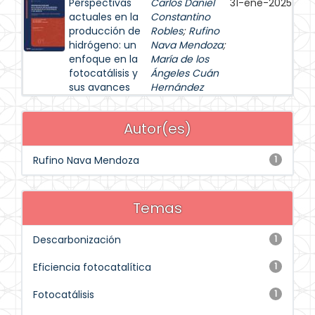
Perspectivas
Carlos Daniel
31-ene-2025
actuales en la
Constantino
producción de
Robles
;
Rufino
hidrógeno: un
Nava Mendoza
;
enfoque en la
María de los
fotocatálisis y
Ángeles Cuán
sus avances
Hernández
Autor(es)
Rufino Nava Mendoza
1
Temas
Descarbonización
1
Eficiencia fotocatalítica
1
Fotocatálisis
1