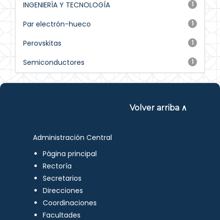
INGENIERÍA Y TECNOLOGÍA
1
Par electrón-hueco
1
Perovskitas
1
Semiconductores
1
Volver arriba ∧
Administración Central
Página principal
Rectoría
Secretarios
Direcciones
Coordinaciones
Facultades