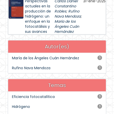
Perspectivas
Carlos Daniel
31-ene-2025
actuales en la
Constantino
producción de
Robles
;
Rufino
hidrógeno: un
Nava Mendoza
;
enfoque en la
María de los
fotocatálisis y
Ángeles Cuán
sus avances
Hernández
Autor(es)
María de los Ángeles Cuán Hernández
1
Rufino Nava Mendoza
1
Temas
Eficiencia fotocatalítica
1
Hidrógeno
1