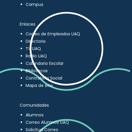
Campus
Enlaces
Correo de Empleados UAQ
Directorio
TV UAQ
Radio UAQ
Calendario Escolar
Bibliotecas
Contraloría Social
Mapa de sitio
Comunidades
Alumnos
Correo Alumnos UAQ
Solicitud Correo