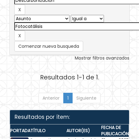
Comenzar nueva busqueda
Mostrar filtros avanzados
Resultados 1-1 de 1.
Anterior
1
Siguiente
Resultados por ítem:
FECHA DE
PORTADA
TÍTULO
AUTOR(ES)
PUBLICACIÓN