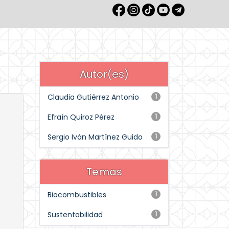
Autor(es)
Claudia Gutiérrez Antonio
1
Efraín Quiroz Pérez
1
Sergio Iván Martínez Guido
1
Temas
Biocombustibles
1
Sustentabilidad
1