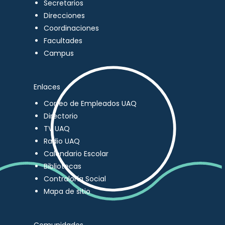
Secretarios
Direcciones
Coordinaciones
Facultades
Campus
Enlaces
Correo de Empleados UAQ
Directorio
TV UAQ
Radio UAQ
Calendario Escolar
Bibliotecas
Contraloría Social
Mapa de sitio