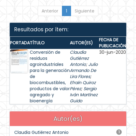
Anterior
1
Siguiente
Resultados por ítem:
FECHA DE
PORTADA
TÍTULO
AUTOR(ES)
PUBLICACIÓN
Conversión de
Claudia
30-jun-2020
residuos
Gutiérrez
agroindustriales
Antonio
;
Julio
para la generación
Armando De
de
Lira Flores
;
biocombustibles,
Efraín Quiroz
productos de valor
Pérez
;
Sergio
agregado y
Iván Martínez
bioenergía
Guido
Autor(es)
Claudia Gutiérrez Antonio
1