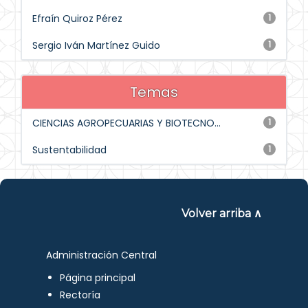
Efraín Quiroz Pérez
1
Sergio Iván Martínez Guido
1
Temas
CIENCIAS AGROPECUARIAS Y BIOTECNO...
1
Sustentabilidad
1
Volver arriba ∧
Administración Central
Página principal
Rectoría