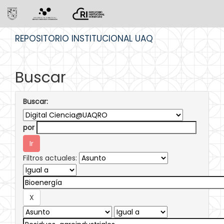
Skip
REPOSITORIO INSTITUCIONAL UAQ
navigation
Buscar
Buscar:
por
Filtros actuales: