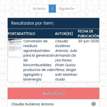
Anterior
1
Siguiente
Resultados por ítem:
FECHA DE
PORTADA
TÍTULO
AUTOR(ES)
PUBLICACIÓN
Conversión de
Claudia
30-jun-2020
residuos
Gutiérrez
agroindustriales
Antonio
;
Julio
para la generación
Armando De
de
Lira Flores
;
biocombustibles,
Efraín Quiroz
productos de valor
Pérez
;
Sergio
agregado y
Iván Martínez
bioenergía
Guido
Autor(es)
Claudia Gutiérrez Antonio
1