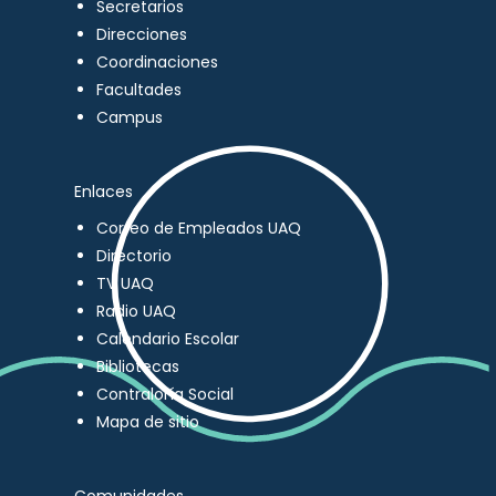
Secretarios
Direcciones
Coordinaciones
Facultades
Campus
Enlaces
Correo de Empleados UAQ
Directorio
TV UAQ
Radio UAQ
Calendario Escolar
Bibliotecas
Contraloría Social
Mapa de sitio