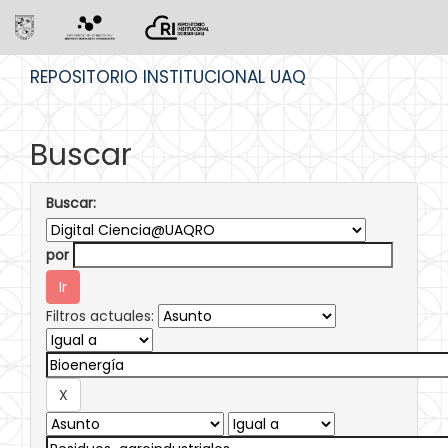
Skip
REPOSITORIO INSTITUCIONAL UAQ
navigation
Buscar
Buscar:
por
Filtros actuales: