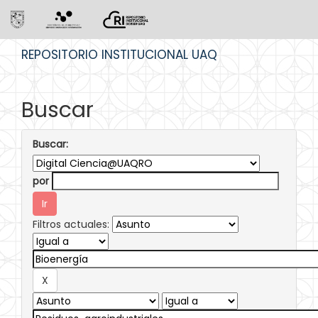
Skip
REPOSITORIO INSTITUCIONAL UAQ
navigation
Buscar
Buscar:
por
Filtros actuales: