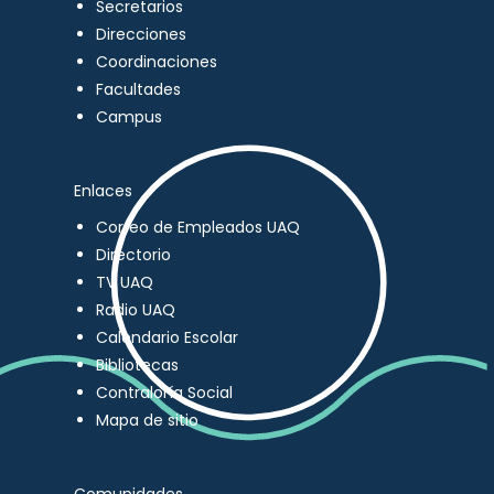
Secretarios
Direcciones
Coordinaciones
Facultades
Campus
Enlaces
Correo de Empleados UAQ
Directorio
TV UAQ
Radio UAQ
Calendario Escolar
Bibliotecas
Contraloría Social
Mapa de sitio