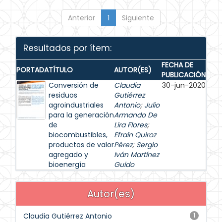
Anterior
1
Siguiente
Resultados por ítem:
FECHA DE
PORTADA
TÍTULO
AUTOR(ES)
PUBLICACIÓN
Conversión de
Claudia
30-jun-2020
residuos
Gutiérrez
agroindustriales
Antonio
;
Julio
para la generación
Armando De
de
Lira Flores
;
biocombustibles,
Efraín Quiroz
productos de valor
Pérez
;
Sergio
agregado y
Iván Martínez
bioenergía
Guido
Autor(es)
Claudia Gutiérrez Antonio
1