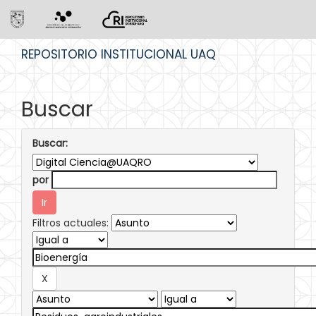
Skip
REPOSITORIO INSTITUCIONAL UAQ
navigation
Buscar
Buscar:
por
Filtros actuales: