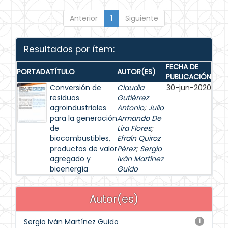
Anterior
1
Siguiente
Resultados por ítem:
FECHA DE
PORTADA
TÍTULO
AUTOR(ES)
PUBLICACIÓN
Conversión de
Claudia
30-jun-2020
residuos
Gutiérrez
agroindustriales
Antonio
;
Julio
para la generación
Armando De
de
Lira Flores
;
biocombustibles,
Efraín Quiroz
productos de valor
Pérez
;
Sergio
agregado y
Iván Martínez
bioenergía
Guido
Autor(es)
Sergio Iván Martínez Guido
1