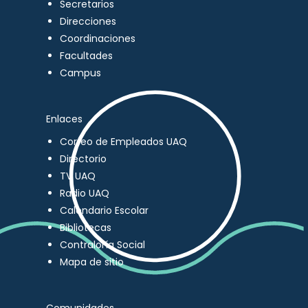
Secretarios
Direcciones
Coordinaciones
Facultades
Campus
Enlaces
Correo de Empleados UAQ
Directorio
TV UAQ
Radio UAQ
Calendario Escolar
Bibliotecas
Contraloría Social
Mapa de sitio