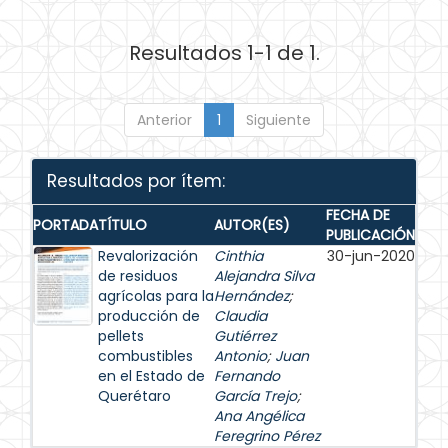
Resultados 1-1 de 1.
Anterior
1
Siguiente
Resultados por ítem:
FECHA DE
PORTADA
TÍTULO
AUTOR(ES)
PUBLICACIÓN
Revalorización
Cinthia
30-jun-2020
de residuos
Alejandra Silva
agrícolas para la
Hernández
;
producción de
Claudia
pellets
Gutiérrez
combustibles
Antonio
;
Juan
en el Estado de
Fernando
Querétaro
García Trejo
;
Ana Angélica
Feregrino Pérez