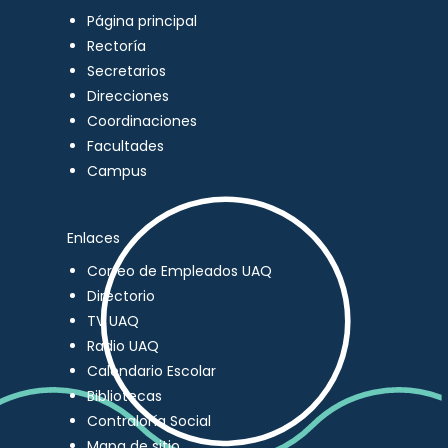
Página principal
Rectoría
Secretarios
Direcciones
Coordinaciones
Facultades
Campus
Enlaces
Correo de Empleados UAQ
Directorio
TV UAQ
Radio UAQ
Calendario Escolar
Bibliotecas
Contraloría Social
Mapa de sitio