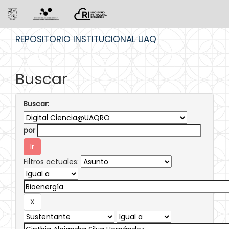
Skip
REPOSITORIO INSTITUCIONAL UAQ
navigation
Buscar
Buscar:
por
Filtros actuales: