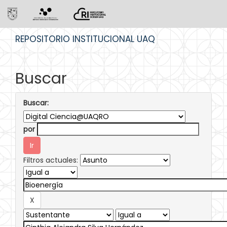
Skip
REPOSITORIO INSTITUCIONAL UAQ
navigation
Buscar
Buscar:
por
Filtros actuales: