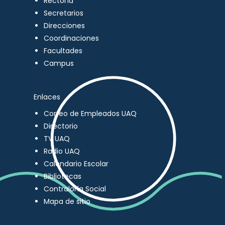
Rectoría
Secretarios
Direcciones
Coordinaciones
Facultades
Campus
Enlaces
Correo de Empleados UAQ
Directorio
TV UAQ
Radio UAQ
Calendario Escolar
Bibliotecas
Contraloría Social
Mapa de sitio