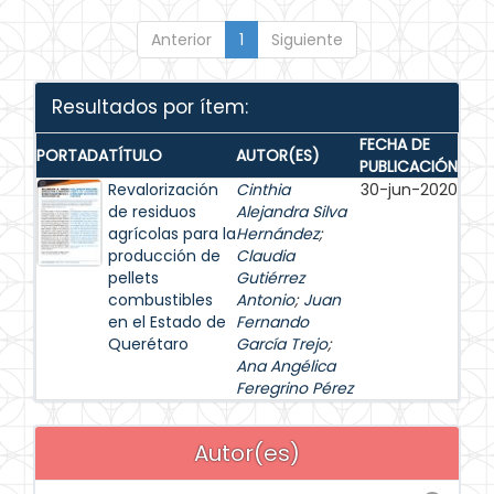
Anterior
1
Siguiente
Resultados por ítem:
FECHA DE
PORTADA
TÍTULO
AUTOR(ES)
PUBLICACIÓN
Revalorización
Cinthia
30-jun-2020
de residuos
Alejandra Silva
agrícolas para la
Hernández
;
producción de
Claudia
pellets
Gutiérrez
combustibles
Antonio
;
Juan
en el Estado de
Fernando
Querétaro
García Trejo
;
Ana Angélica
Feregrino Pérez
Autor(es)