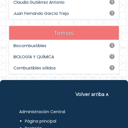
Claudia Gutiérrez Antonio
1
Juan Fernando García Trejo
1
Temas
Biocombustibles
1
BIOLOGÍA Y QUÍMICA
1
Combustibles sólidos
1
Volver arriba ∧
Administración Central
Página principal