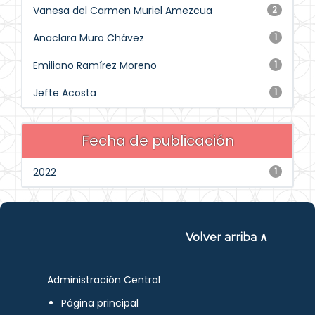
Vanesa del Carmen Muriel Amezcua
2
Anaclara Muro Chávez
1
Emiliano Ramírez Moreno
1
Jefte Acosta
1
Fecha de publicación
2022
1
Volver arriba ∧
Administración Central
Página principal