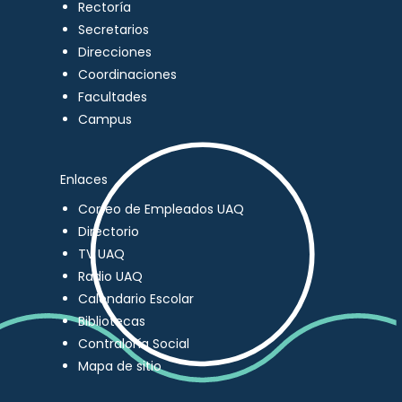
Rectoría
Secretarios
Direcciones
Coordinaciones
Facultades
Campus
Enlaces
Correo de Empleados UAQ
Directorio
TV UAQ
Radio UAQ
Calendario Escolar
Bibliotecas
Contraloría Social
Mapa de sitio