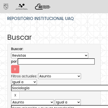
Skip
REPOSITORIO INSTITUCIONAL UAQ
navigation
Buscar
Buscar:
por
Filtros actuales: