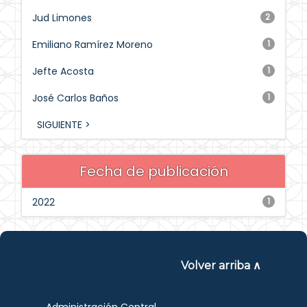
Jud Limones
2
Emiliano Ramírez Moreno
1
Jefte Acosta
1
José Carlos Baños
1
SIGUIENTE >
Fecha de publicación
2022
1
Volver arriba ∧