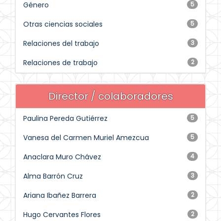
Género
5
Otras ciencias sociales
5
Relaciones del trabajo
3
Relaciones de trabajo
2
Director / colaboradores
Paulina Pereda Gutiérrez
5
Vanesa del Carmen Muriel Amezcua
5
Anaclara Muro Chávez
4
Alma Barrón Cruz
3
Ariana Ibañez Barrera
2
Hugo Cervantes Flores
2