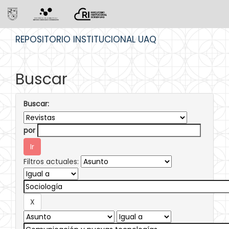
Skip
REPOSITORIO INSTITUCIONAL UAQ
navigation
Buscar
Buscar:
por
Filtros actuales: