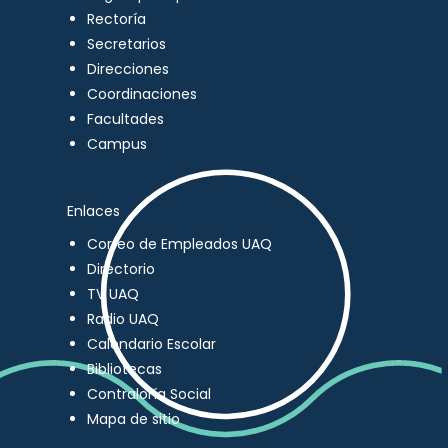
Rectoría
Secretarios
Direcciones
Coordinaciones
Facultades
Campus
Enlaces
Correo de Empleados UAQ
Directorio
TV UAQ
Radio UAQ
Calendario Escolar
Bibliotecas
Contraloría Social
Mapa de sitio