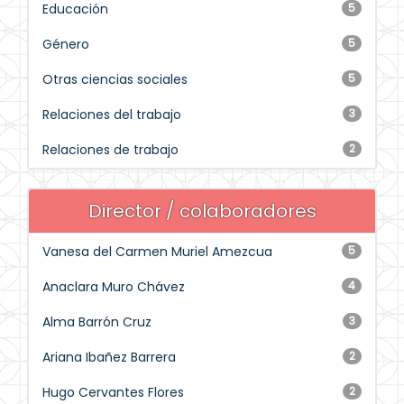
Educación
5
Género
5
Otras ciencias sociales
5
Relaciones del trabajo
3
Relaciones de trabajo
2
Director / colaboradores
Vanesa del Carmen Muriel Amezcua
5
Anaclara Muro Chávez
4
Alma Barrón Cruz
3
Ariana Ibañez Barrera
2
Hugo Cervantes Flores
2