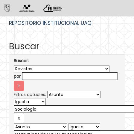
Skip
REPOSITORIO INSTITUCIONAL UAQ
navigation
Buscar
Buscar:
por
Filtros actuales: