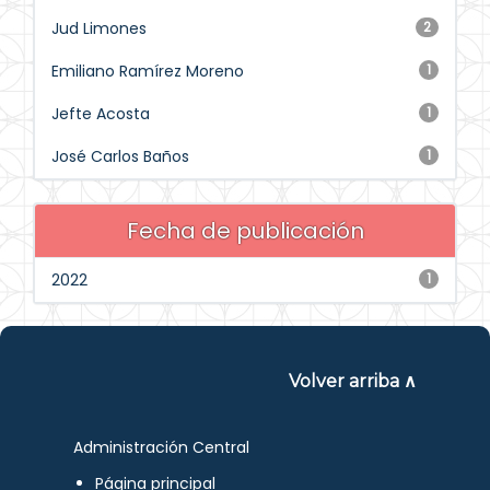
Jud Limones
2
Emiliano Ramírez Moreno
1
Jefte Acosta
1
José Carlos Baños
1
Fecha de publicación
2022
1
Volver arriba ∧
Administración Central
Página principal