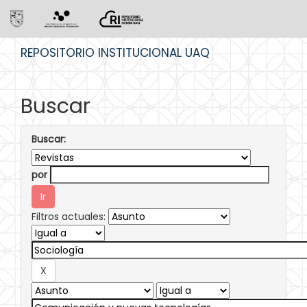
Skip
REPOSITORIO INSTITUCIONAL UAQ
navigation
Buscar
Buscar:
por
Filtros actuales: