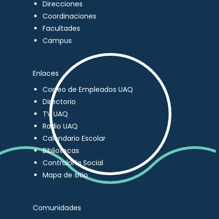
Direcciones
Coordinaciones
Facultades
Campus
Enlaces
Correo de Empleados UAQ
Directorio
TV UAQ
Radio UAQ
Calendario Escolar
Bibliotecas
Contraloría Social
Mapa de sitio
Comunidades