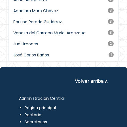
Anaclara Muro Chávez
3
Paulina Pereda Gutiérrez
3
Vanesa del Carmen Muriel Amezcua
3
Jud Limones
2
José Carlos Baños
1
Volver arriba ∧
Administración Central
Página principal
Rectoría
Secretarios