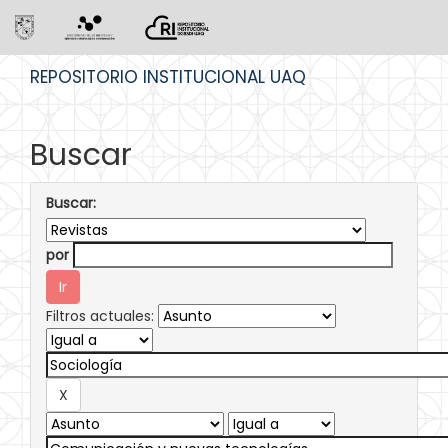
Skip
REPOSITORIO INSTITUCIONAL UAQ
navigation
Buscar
Buscar:
por
Filtros actuales: