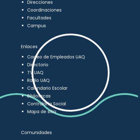
Direcciones
Coordinaciones
Facultades
Campus
Enlaces
Correo de Empleados UAQ
Directorio
TV UAQ
Radio UAQ
Calendario Escolar
Bibliotecas
Contraloría Social
Mapa de sitio
Comunidades