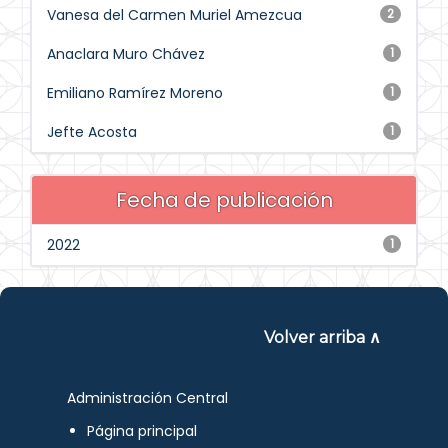
Vanesa del Carmen Muriel Amezcua
2
Anaclara Muro Chávez
1
Emiliano Ramírez Moreno
1
Jefte Acosta
1
Fecha de publicación
2022
1
Volver arriba ∧
Administración Central
Página principal