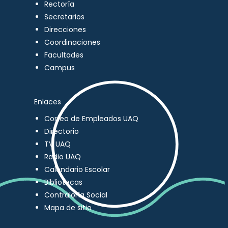
Rectoría
Secretarios
Direcciones
Coordinaciones
Facultades
Campus
Enlaces
Correo de Empleados UAQ
Directorio
TV UAQ
Radio UAQ
Calendario Escolar
Bibliotecas
Contraloría Social
Mapa de sitio