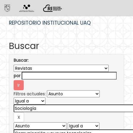
Skip
REPOSITORIO INSTITUCIONAL UAQ
navigation
Buscar
Buscar:
por
Filtros actuales: