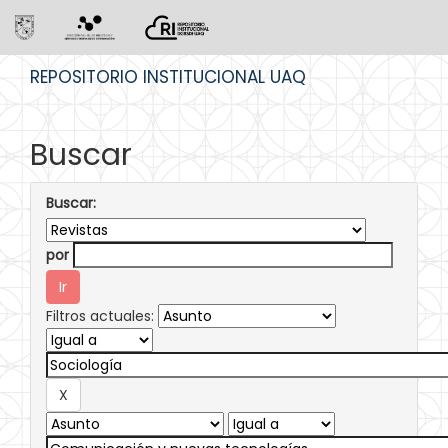
Skip
REPOSITORIO INSTITUCIONAL UAQ
navigation
Buscar
Buscar:
por
Filtros actuales: