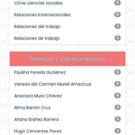
Otras ciencias sociales
5
Relaciones internacionales
5
Relaciones del trabajo
3
Relaciones de trabajo
2
Director / colaboradores
Paulina Pereda Gutiérrez
5
Vanesa del Carmen Muriel Amezcua
5
Anaclara Muro Chávez
4
Alma Barrón Cruz
3
Ariana Ibañez Barrera
2
Hugo Cervantes Flores
2