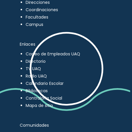
Direcciones
Coordinaciones
Facultades
Campus
Enlaces
Correo de Empleados UAQ
Directorio
TV UAQ
Radio UAQ
Calendario Escolar
Bibliotecas
Contraloría Social
Mapa de sitio
Comunidades