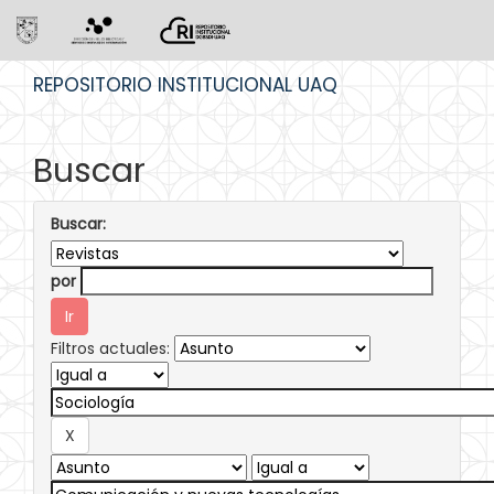
Skip
REPOSITORIO INSTITUCIONAL UAQ
navigation
Buscar
Buscar:
por
Filtros actuales: