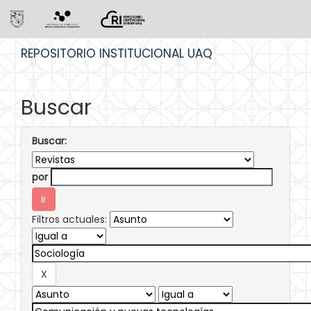
Skip
REPOSITORIO INSTITUCIONAL UAQ
navigation
Buscar
Buscar:
por
Filtros actuales: