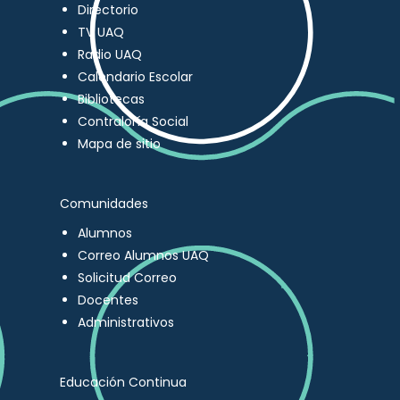
Directorio
TV UAQ
Radio UAQ
Calendario Escolar
Bibliotecas
Contraloría Social
Mapa de sitio
Comunidades
Alumnos
Correo Alumnos UAQ
Solicitud Correo
Docentes
Administrativos
Educación Continua