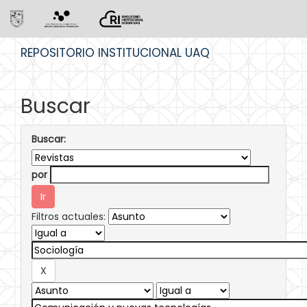
Skip
REPOSITORIO INSTITUCIONAL UAQ
navigation
Buscar
Buscar:
por
Filtros actuales: