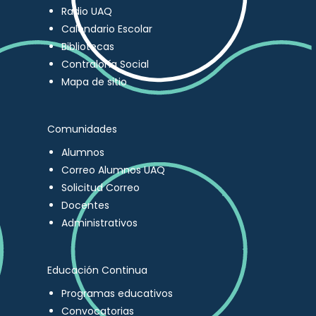
Radio UAQ
Calendario Escolar
Bibliotecas
Contraloría Social
Mapa de sitio
Comunidades
Alumnos
Correo Alumnos UAQ
Solicitud Correo
Docentes
Administrativos
Educación Continua
Programas educativos
Convocatorias