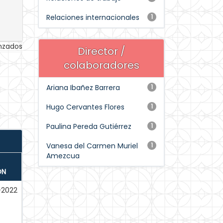
Relaciones internacionales
1
anzados
Director /
colaboradores
Ariana Ibañez Barrera
1
Hugo Cervantes Flores
1
Paulina Pereda Gutiérrez
1
Vanesa del Carmen Muriel
1
Amezcua
ÓN
l-2022