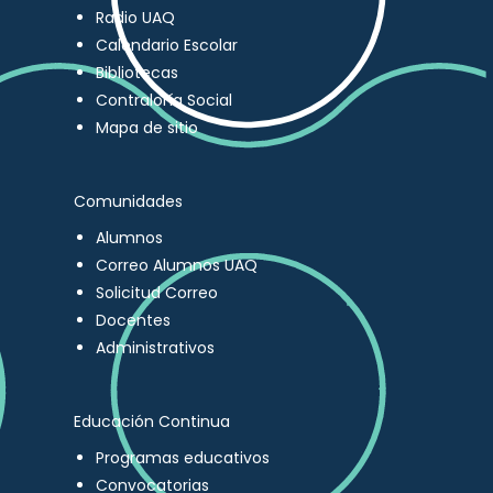
Radio UAQ
Calendario Escolar
Bibliotecas
Contraloría Social
Mapa de sitio
Comunidades
Alumnos
Correo Alumnos UAQ
Solicitud Correo
Docentes
Administrativos
Educación Continua
Programas educativos
Convocatorias