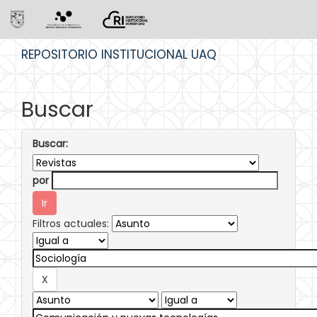
Skip
REPOSITORIO INSTITUCIONAL UAQ
navigation
Buscar
Buscar:
por
Filtros actuales: