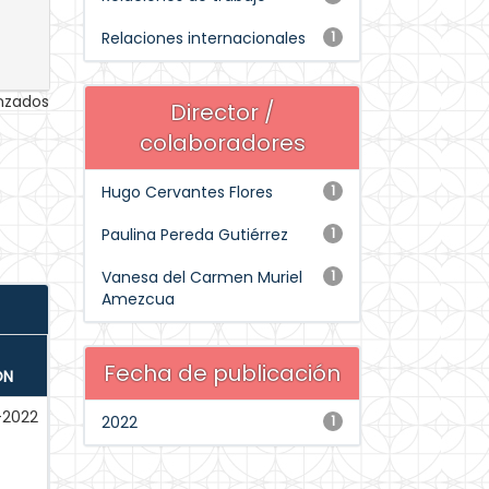
Relaciones internacionales
1
anzados
Director /
colaboradores
Hugo Cervantes Flores
1
Paulina Pereda Gutiérrez
1
Vanesa del Carmen Muriel
1
Amezcua
Fecha de publicación
ÓN
l-2022
2022
1