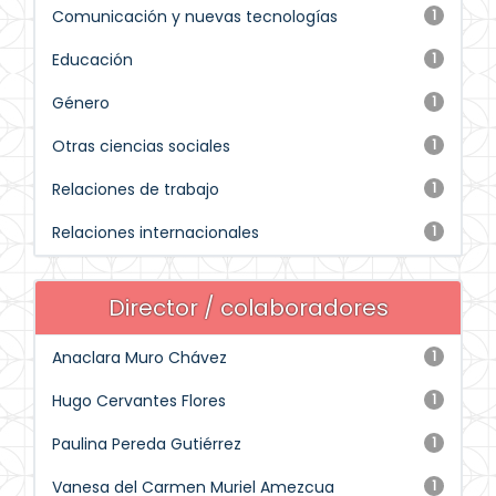
Comunicación y nuevas tecnologías
1
Educación
1
Género
1
Otras ciencias sociales
1
Relaciones de trabajo
1
Relaciones internacionales
1
Director / colaboradores
Anaclara Muro Chávez
1
Hugo Cervantes Flores
1
Paulina Pereda Gutiérrez
1
Vanesa del Carmen Muriel Amezcua
1