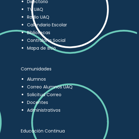
Directorio
TV UAQ
Radio UAQ
Calendario Escolar
Bibliotecas
Contraloría Social
Mapa de sitio
Comunidades
Alumnos
Correo Alumnos UAQ
Solicitud Correo
Docentes
Administrativos
Educación Continua