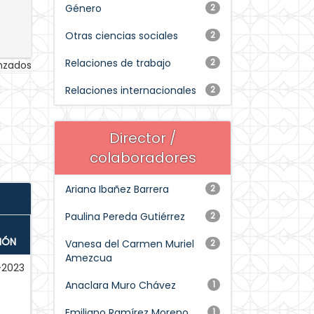
Género
2
Otras ciencias sociales
2
Relaciones de trabajo
2
anzados
Relaciones internacionales
2
Director /
colaboradores
Ariana Ibañez Barrera
2
Paulina Pereda Gutiérrez
2
IÓN
Vanesa del Carmen Muriel
2
Amezcua
-2023
Anaclara Muro Chávez
1
Emiliano Ramírez Moreno
1