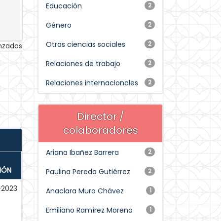
Educación
2
Género
2
Otras ciencias sociales
2
anzados
Relaciones de trabajo
2
Relaciones internacionales
2
Director /
colaboradores
Ariana Ibañez Barrera
2
IÓN
Paulina Pereda Gutiérrez
2
-2023
Anaclara Muro Chávez
1
Emiliano Ramírez Moreno
1