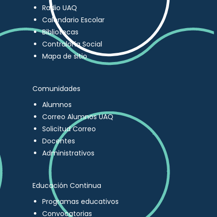
Radio UAQ
Calendario Escolar
Bibliotecas
Contraloría Social
Mapa de sitio
Comunidades
Alumnos
Correo Alumnos UAQ
Solicitud Correo
Docentes
Administrativos
Educación Continua
Programas educativos
Convocatorias