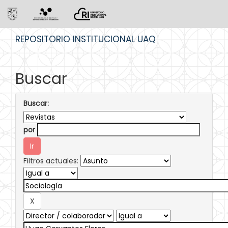
Skip
REPOSITORIO INSTITUCIONAL UAQ
navigation
Buscar
Buscar:
por
Filtros actuales: