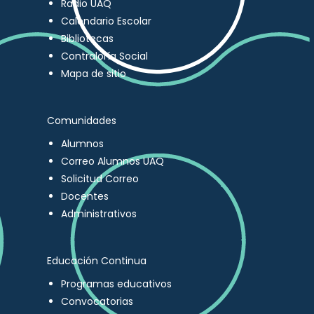
Radio UAQ
Calendario Escolar
Bibliotecas
Contraloría Social
Mapa de sitio
Comunidades
Alumnos
Correo Alumnos UAQ
Solicitud Correo
Docentes
Administrativos
Educación Continua
Programas educativos
Convocatorias