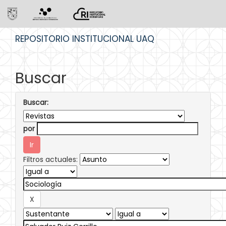
Skip
REPOSITORIO INSTITUCIONAL UAQ
navigation
Buscar
Buscar:
por
Filtros actuales: