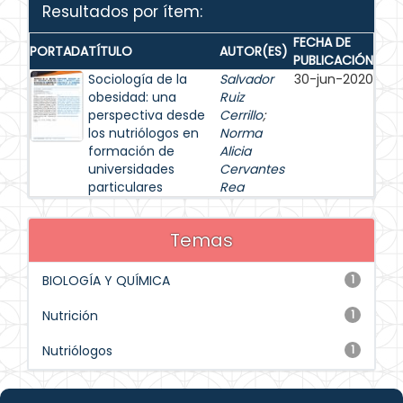
Resultados por ítem:
FECHA DE
PORTADA
TÍTULO
AUTOR(ES)
PUBLICACIÓN
Sociología de la
Salvador
30-jun-2020
obesidad: una
Ruiz
perspectiva desde
Cerrillo
;
los nutriólogos en
Norma
formación de
Alicia
universidades
Cervantes
particulares
Rea
Temas
BIOLOGÍA Y QUÍMICA
1
Nutrición
1
Nutriólogos
1