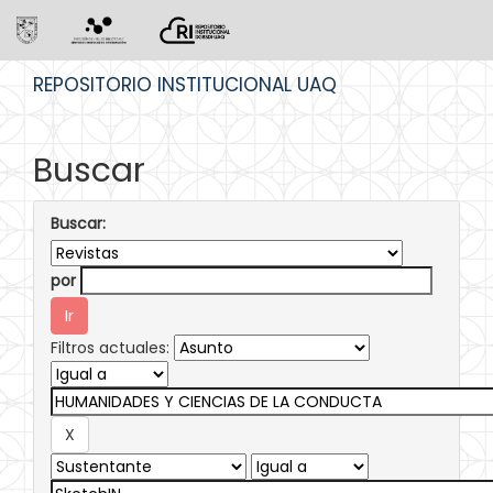
Skip
REPOSITORIO INSTITUCIONAL UAQ
navigation
Buscar
Buscar:
por
Filtros actuales: