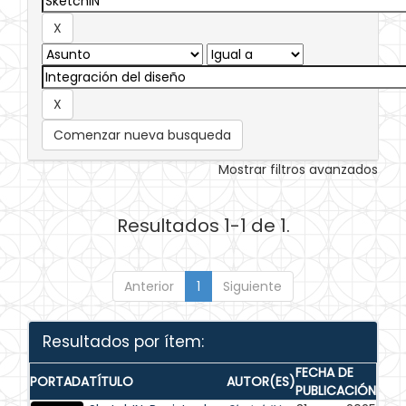
Comenzar nueva busqueda
Mostrar filtros avanzados
Resultados 1-1 de 1.
Anterior
1
Siguiente
Resultados por ítem:
FECHA DE
PORTADA
TÍTULO
AUTOR(ES)
PUBLICACIÓN