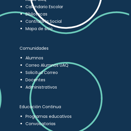
Calendario Escolar
Bibliotecas
Contraloría Social
Mapa de sitio
Comunidades
Alumnos
Correo Alumnos UAQ
Solicitud Correo
Docentes
Administrativos
Educación Continua
Programas educativos
Convocatorias