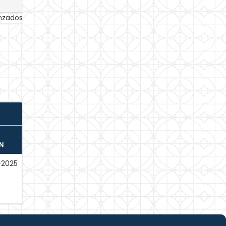
anzados
N
-2025