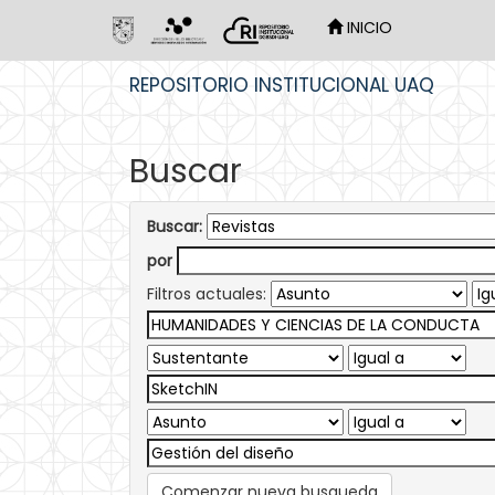
INICIO
Skip
REPOSITORIO INSTITUCIONAL UAQ
navigation
Buscar
Buscar:
por
Filtros actuales:
Comenzar nueva busqueda