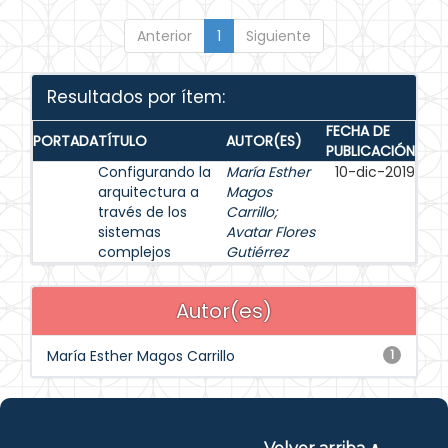
Anterior
1
Siguiente
Resultados por ítem:
FECHA DE
PORTADA
TÍTULO
AUTOR(ES)
PUBLICACIÓN
Configurando la
María Esther
10-dic-2019
arquitectura a
Magos
través de los
Carrillo
;
sistemas
Avatar Flores
complejos
Gutiérrez
Autor(es)
María Esther Magos Carrillo
1