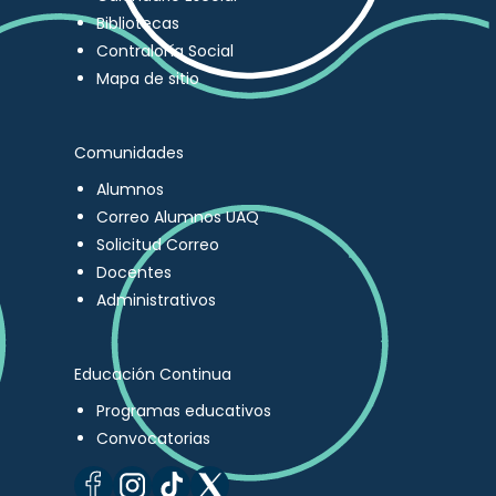
Bibliotecas
Contraloría Social
Mapa de sitio
Comunidades
Alumnos
Correo Alumnos UAQ
Solicitud Correo
Docentes
Administrativos
Educación Continua
Programas educativos
Convocatorias