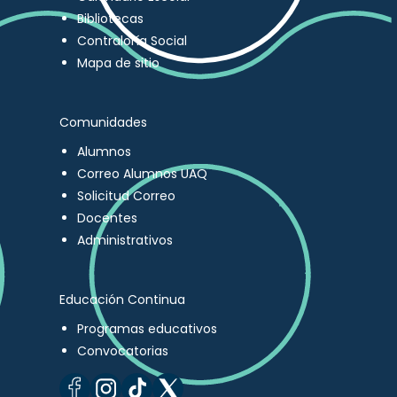
Bibliotecas
Contraloría Social
Mapa de sitio
Comunidades
Alumnos
Correo Alumnos UAQ
Solicitud Correo
Docentes
Administrativos
Educación Continua
Programas educativos
Convocatorias