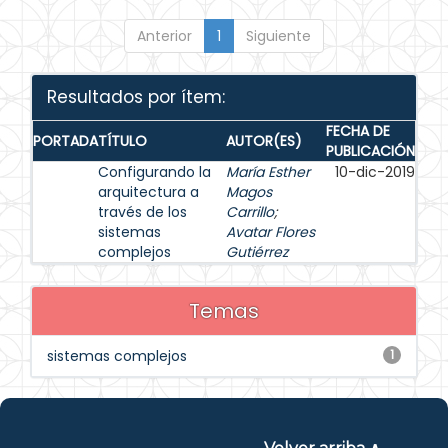
Anterior
1
Siguiente
Resultados por ítem:
FECHA DE
PORTADA
TÍTULO
AUTOR(ES)
PUBLICACIÓN
Configurando la
María Esther
10-dic-2019
arquitectura a
Magos
través de los
Carrillo
;
sistemas
Avatar Flores
complejos
Gutiérrez
Temas
sistemas complejos
1