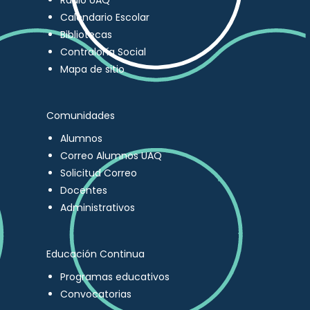
Radio UAQ
Calendario Escolar
Bibliotecas
Contraloría Social
Mapa de sitio
Comunidades
Alumnos
Correo Alumnos UAQ
Solicitud Correo
Docentes
Administrativos
Educación Continua
Programas educativos
Convocatorias