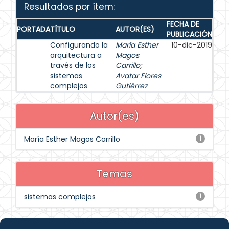
Resultados por ítem:
FECHA DE
PORTADA
TÍTULO
AUTOR(ES)
PUBLICACIÓN
Configurando la
María Esther
10-dic-2019
arquitectura a
Magos
través de los
Carrillo
;
sistemas
Avatar Flores
complejos
Gutiérrez
Autor(es)
María Esther Magos Carrillo
1
Temas
sistemas complejos
1