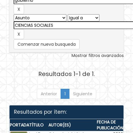
Comenzar nueva busqueda
Mostrar filtros avanzados
Resultados 1-1 de 1.
Anterior
1
Siguiente
Resultados por ítem:
FECHA DE
PORTADA
TÍTULO
AUTOR(ES)
PUBLICACIÓN