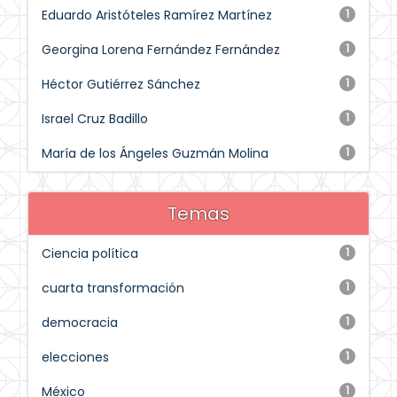
Eduardo Aristóteles Ramírez Martínez
1
Georgina Lorena Fernández Fernández
1
Héctor Gutiérrez Sánchez
1
Israel Cruz Badillo
1
María de los Ángeles Guzmán Molina
1
Temas
Ciencia política
1
cuarta transformación
1
democracia
1
elecciones
1
México
1