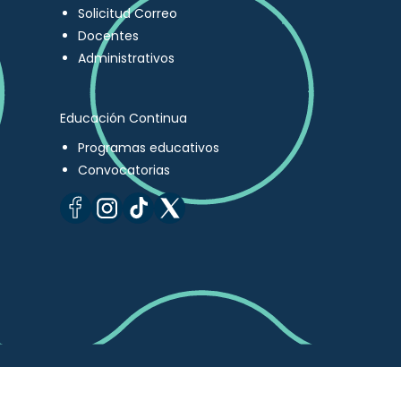
Solicitud Correo
Docentes
Administrativos
Educación Continua
Programas educativos
Convocatorias