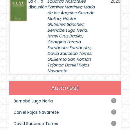
La 4T a
Eduardo Aristóteles
2026
discusión
Ramírez Martínez
;
María
de los Ángeles Guzmán
Molina
;
Héctor
Gutiérrez Sánchez
;
Bernabé Lugo Nería
;
Israel Cruz Badillo
;
Georgina Lorena
Fernández Fernández
;
David Saucedo Torres
;
Guillermo San Román
Tajonar
;
Daniel Rojas
Navarrete
Autor(es)
Bernabé Lugo Nería
1
Daniel Rojas Navarrete
1
David Saucedo Torres
1