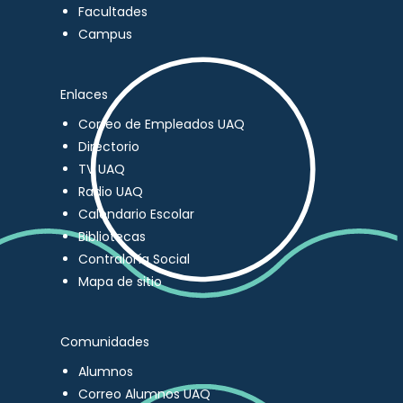
Facultades
Campus
Enlaces
Correo de Empleados UAQ
Directorio
TV UAQ
Radio UAQ
Calendario Escolar
Bibliotecas
Contraloría Social
Mapa de sitio
Comunidades
Alumnos
Correo Alumnos UAQ