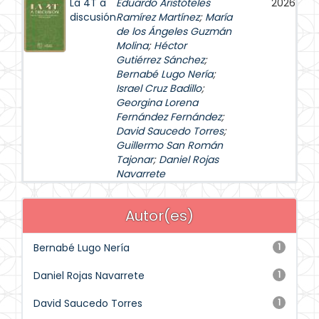
La 4T a
Eduardo Aristóteles
2026
discusión
Ramírez Martínez
;
María
de los Ángeles Guzmán
Molina
;
Héctor
Gutiérrez Sánchez
;
Bernabé Lugo Nería
;
Israel Cruz Badillo
;
Georgina Lorena
Fernández Fernández
;
David Saucedo Torres
;
Guillermo San Román
Tajonar
;
Daniel Rojas
Navarrete
Autor(es)
Bernabé Lugo Nería
1
Daniel Rojas Navarrete
1
David Saucedo Torres
1