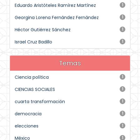
Eduardo Aristóteles Ramírez Martínez
1
Georgina Lorena Fernández Fernández
1
Héctor Gutiérrez Sánchez
1
Israel Cruz Badillo
1
Temas
Ciencia política
1
CIENCIAS SOCIALES
1
cuarta transformación
1
democracia
1
elecciones
1
México
1