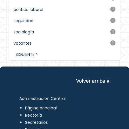
política laboral
1
seguridad
1
sociología
1
votantes
1
SIGUIENTE >
Volver arriba ∧
Administración Central
Página principal
Rectoría
Secretarios