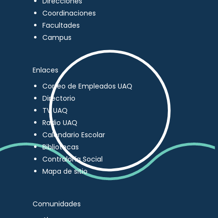
Direcciones
Coordinaciones
Facultades
Campus
Enlaces
Correo de Empleados UAQ
Directorio
TV UAQ
Radio UAQ
Calendario Escolar
Bibliotecas
Contraloría Social
Mapa de sitio
Comunidades