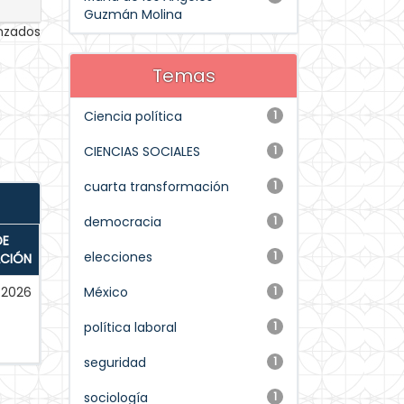
Guzmán Molina
anzados
Temas
Ciencia política
1
CIENCIAS SOCIALES
1
cuarta transformación
1
democracia
1
DE
elecciones
1
ACIÓN
2026
México
1
política laboral
1
seguridad
1
sociología
1