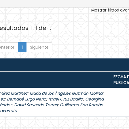
Mostrar filtros av
esultados 1-1 de 1.
Anterior
1
Siguiente
FECHA 
PUBLIC
mírez Martínez
;
María de los Ángeles Guzmán Molina
;
hez
;
Bernabé Lugo Nería
;
Israel Cruz Badillo
;
Georgina
nández
;
David Saucedo Torres
;
Guillermo San Román
Navarrete