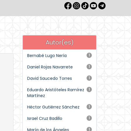
Autor(es)
Bernabé Lugo Nería
1
Daniel Rojas Navarrete
1
David Saucedo Torres
1
Eduardo Aristóteles Ramírez
1
Martínez
Héctor Gutiérrez Sánchez
1
Israel Cruz Badillo
1
María de los Ángeles
1