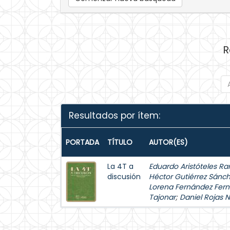
R
Resultados por ítem:
PORTADA
TÍTULO
AUTOR(ES)
La 4T a
Eduardo Aristóteles Ra
discusión
Héctor Gutiérrez Sánc
Lorena Fernández Fer
Tajonar
;
Daniel Rojas 