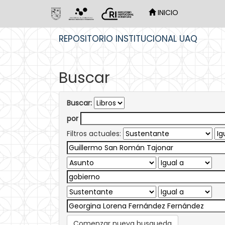
INICIO
Skip
REPOSITORIO INSTITUCIONAL UAQ
navigation
Buscar
Buscar:
por
Filtros actuales:
Comenzar nueva busqueda