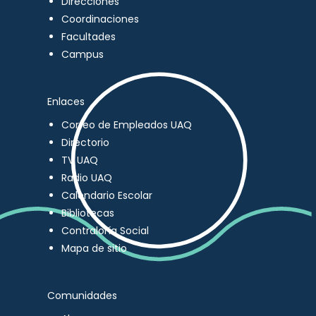
Direcciones
Coordinaciones
Facultades
Campus
Enlaces
Correo de Empleados UAQ
Directorio
TV UAQ
Radio UAQ
Calendario Escolar
Bibliotecas
Contraloría Social
Mapa de sitio
Comunidades