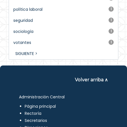
política laboral
1
seguridad
1
sociología
1
votantes
1
SIGUIENTE >
Volver arriba ∧
Administración Central
Página principal
Rectoría
Secretarios