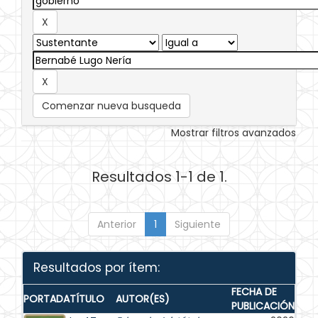
Comenzar nueva busqueda
Mostrar filtros avanzados
Resultados 1-1 de 1.
Anterior
1
Siguiente
Resultados por ítem:
FECHA DE
PORTADA
TÍTULO
AUTOR(ES)
PUBLICACIÓN