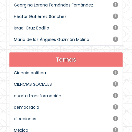
Georgina Lorena Fernández Fernández
1
Héctor Gutiérrez Sánchez
1
Israel Cruz Badillo
1
María de los Ángeles Guzmán Molina
1
Temas
Ciencia política
1
CIENCIAS SOCIALES
1
cuarta transformación
1
democracia
1
elecciones
1
México
1