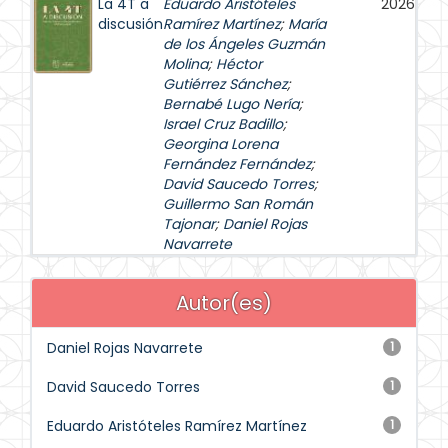
La 4T a
Eduardo Aristóteles
2026
discusión
Ramírez Martínez
;
María
de los Ángeles Guzmán
Molina
;
Héctor
Gutiérrez Sánchez
;
Bernabé Lugo Nería
;
Israel Cruz Badillo
;
Georgina Lorena
Fernández Fernández
;
David Saucedo Torres
;
Guillermo San Román
Tajonar
;
Daniel Rojas
Navarrete
Autor(es)
Daniel Rojas Navarrete
1
David Saucedo Torres
1
Eduardo Aristóteles Ramírez Martínez
1