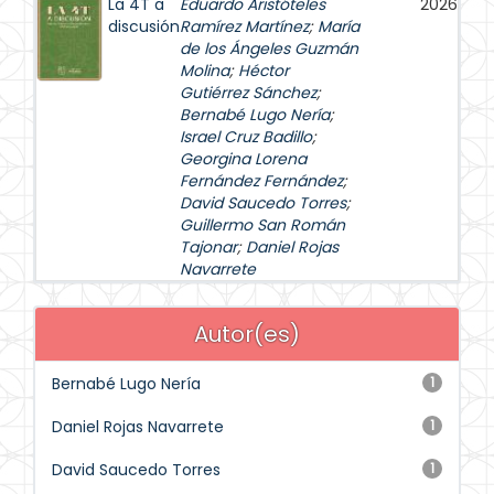
La 4T a
Eduardo Aristóteles
2026
discusión
Ramírez Martínez
;
María
de los Ángeles Guzmán
Molina
;
Héctor
Gutiérrez Sánchez
;
Bernabé Lugo Nería
;
Israel Cruz Badillo
;
Georgina Lorena
Fernández Fernández
;
David Saucedo Torres
;
Guillermo San Román
Tajonar
;
Daniel Rojas
Navarrete
Autor(es)
Bernabé Lugo Nería
1
Daniel Rojas Navarrete
1
David Saucedo Torres
1