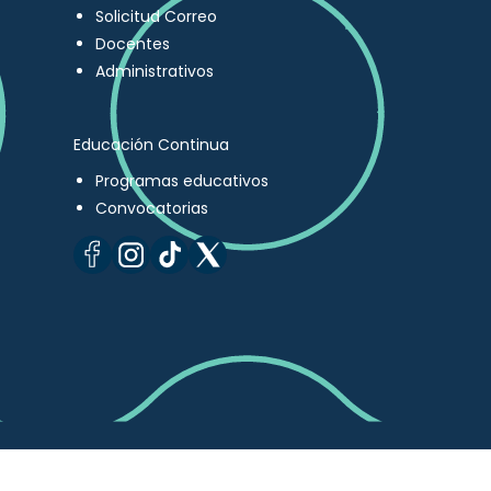
Solicitud Correo
Docentes
Administrativos
Educación Continua
Programas educativos
Convocatorias