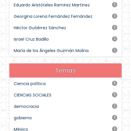
Eduardo Aristóteles Ramírez Martínez
1
Georgina Lorena Fernández Fernández
1
Héctor Gutiérrez Sánchez
1
Israel Cruz Badillo
1
María de los Ángeles Guzmán Molina
1
Temas
Ciencia política
1
CIENCIAS SOCIALES
1
democracia
1
gobierno
1
México
1