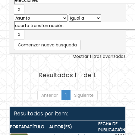
Comenzar nueva busqueda
Mostrar filtros avanzados
Resultados 1-1 de 1.
Anterior
1
Siguiente
Resultados por ítem:
FECHA DE
PORTADA
TÍTULO
AUTOR(ES)
PUBLICACIÓN