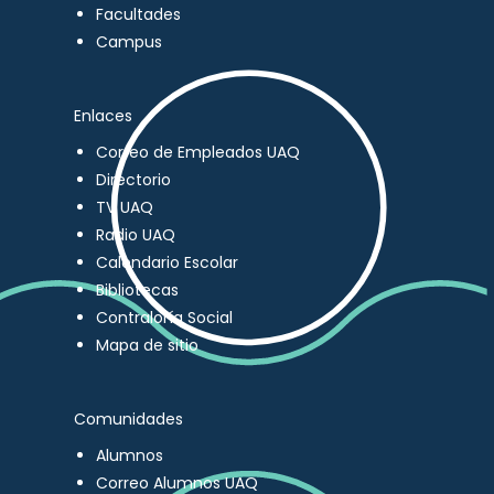
Facultades
Campus
Enlaces
Correo de Empleados UAQ
Directorio
TV UAQ
Radio UAQ
Calendario Escolar
Bibliotecas
Contraloría Social
Mapa de sitio
Comunidades
Alumnos
Correo Alumnos UAQ