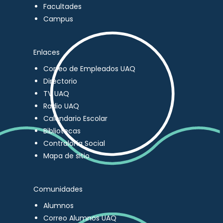
Facultades
Campus
Enlaces
Correo de Empleados UAQ
Directorio
TV UAQ
Radio UAQ
Calendario Escolar
Bibliotecas
Contraloría Social
Mapa de sitio
Comunidades
Alumnos
Correo Alumnos UAQ