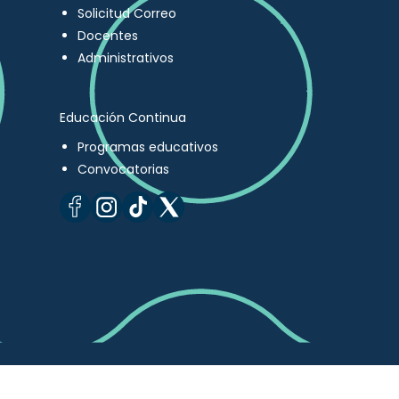
Solicitud Correo
Docentes
Administrativos
Educación Continua
Programas educativos
Convocatorias