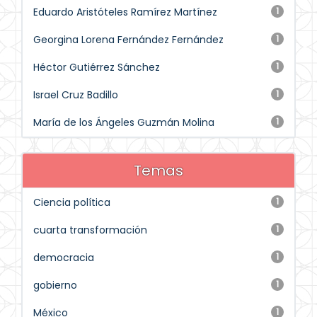
Eduardo Aristóteles Ramírez Martínez
1
Georgina Lorena Fernández Fernández
1
Héctor Gutiérrez Sánchez
1
Israel Cruz Badillo
1
María de los Ángeles Guzmán Molina
1
Temas
Ciencia política
1
cuarta transformación
1
democracia
1
gobierno
1
México
1