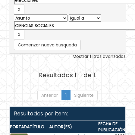
Comenzar nueva busqueda
Mostrar filtros avanzados
Resultados 1-1 de 1.
Anterior
1
Siguiente
Resultados por ítem:
FECHA DE
PORTADA
TÍTULO
AUTOR(ES)
PUBLICACIÓN