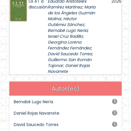
La 4T a
Eduardo Aristóteles
2026
discusión
Ramírez Martínez
;
María
de los Ángeles Guzmán
Molina
;
Héctor
Gutiérrez Sánchez
;
Bernabé Lugo Nería
;
Israel Cruz Badillo
;
Georgina Lorena
Fernández Fernández
;
David Saucedo Torres
;
Guillermo San Román
Tajonar
;
Daniel Rojas
Navarrete
Autor(es)
Bernabé Lugo Nería
1
Daniel Rojas Navarrete
1
David Saucedo Torres
1