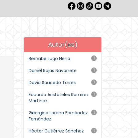
Autor(es)
Bernabé Lugo Nería
1
Daniel Rojas Navarrete
1
David Saucedo Torres
1
Eduardo Aristóteles Ramírez
1
Martínez
Georgina Lorena Fernández
1
Fernández
Héctor Gutiérrez Sánchez
1