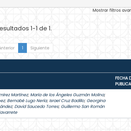
Mostrar filtros av
esultados 1-1 de 1.
Anterior
1
Siguiente
FECHA 
PUBLIC
mírez Martínez
;
María de los Ángeles Guzmán Molina
;
hez
;
Bernabé Lugo Nería
;
Israel Cruz Badillo
;
Georgina
nández
;
David Saucedo Torres
;
Guillermo San Román
Navarrete