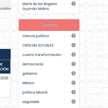
María de los Ángeles
1
anzados
Guzmán Molina
Temas
Ciencia política
1
CIENCIAS SOCIALES
1
cuarta transformación
1
democracia
1
DE
ACIÓN
gobierno
1
2026
México
1
política laboral
1
seguridad
1