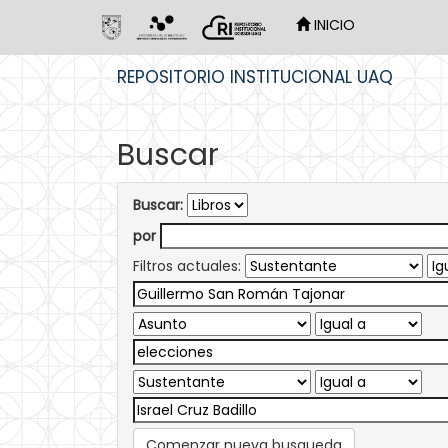
INICIO
Skip
REPOSITORIO INSTITUCIONAL UAQ
navigation
Buscar
Buscar:
por
Filtros actuales:
Comenzar nueva busqueda