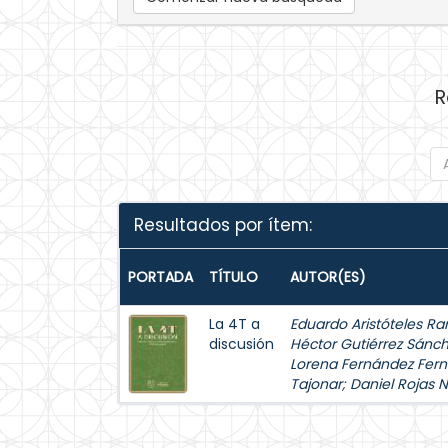
R
Resultados por ítem:
PORTADA
TÍTULO
AUTOR(ES)
La 4T a
Eduardo Aristóteles Ra
discusión
Héctor Gutiérrez Sánc
Lorena Fernández Fer
Tajonar
;
Daniel Rojas 