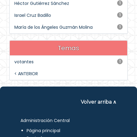
Héctor Gutiérrez Sánchez
1
Israel Cruz Badillo
1
María de los Ángeles Guzmán Molina
1
Temas
votantes
1
< ANTERIOR
Volver arriba ∧
Administración Central
Página principal