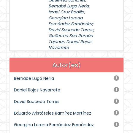
Gutiérrez Sánchez
;
Bernabé Lugo Nería
;
Israel Cruz Badillo
;
Georgina Lorena
Fernández Fernández
;
David Saucedo Torres
;
Guillermo San Román
Tajonar
;
Daniel Rojas
Navarrete
Autor(es)
Bernabé Lugo Nería
1
Daniel Rojas Navarrete
1
David Saucedo Torres
1
Eduardo Aristóteles Ramírez Martínez
1
Georgina Lorena Fernández Fernández
1