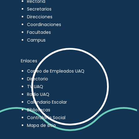
Rectoría
Secretarios
Direcciones
Coordinaciones
Facultades
Campus
Enlaces
Correo de Empleados UAQ
Directorio
TV UAQ
Radio UAQ
Calendario Escolar
Bibliotecas
Contraloría Social
Mapa de sitio