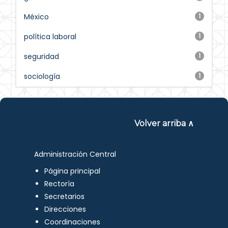
México
1
política laboral
1
seguridad
1
sociología
1
Volver arriba ∧
Administración Central
Página principal
Rectoría
Secretarios
Direcciones
Coordinaciones