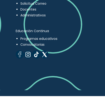
Solicitud Correo
Docentes
Administrativos
Educación Continua
Programas educativos
Convocatorias