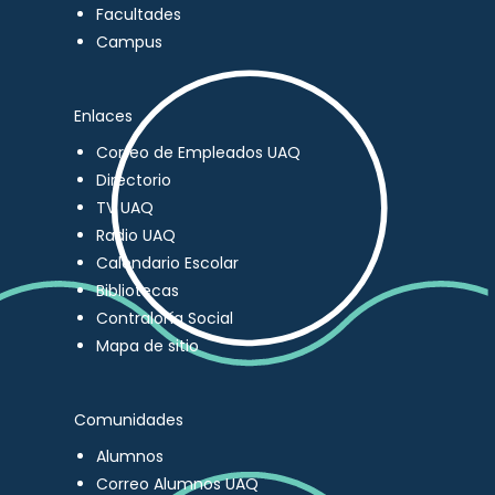
Facultades
Campus
Enlaces
Correo de Empleados UAQ
Directorio
TV UAQ
Radio UAQ
Calendario Escolar
Bibliotecas
Contraloría Social
Mapa de sitio
Comunidades
Alumnos
Correo Alumnos UAQ