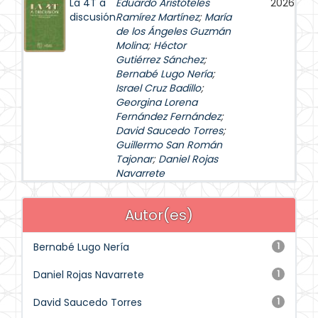
La 4T a
Eduardo Aristóteles
2026
discusión
Ramírez Martínez
;
María
de los Ángeles Guzmán
Molina
;
Héctor
Gutiérrez Sánchez
;
Bernabé Lugo Nería
;
Israel Cruz Badillo
;
Georgina Lorena
Fernández Fernández
;
David Saucedo Torres
;
Guillermo San Román
Tajonar
;
Daniel Rojas
Navarrete
Autor(es)
Bernabé Lugo Nería
1
Daniel Rojas Navarrete
1
David Saucedo Torres
1