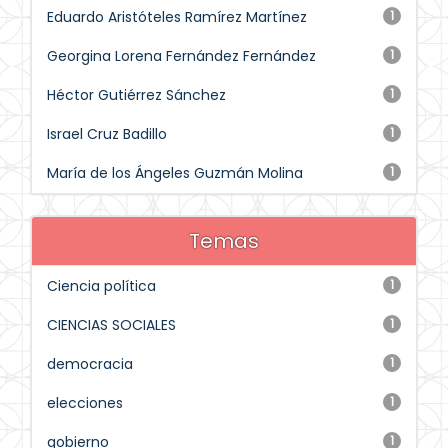
Eduardo Aristóteles Ramírez Martínez
1
Georgina Lorena Fernández Fernández
1
Héctor Gutiérrez Sánchez
1
Israel Cruz Badillo
1
María de los Ángeles Guzmán Molina
1
Temas
Ciencia política
1
CIENCIAS SOCIALES
1
democracia
1
elecciones
1
gobierno
1