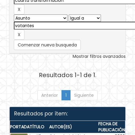
Comenzar nueva busqueda
Mostrar filtros avanzados
Resultados 1-1 de 1.
Anterior
1
Siguiente
Resultados por ítem:
FECHA DE
PORTADA
TÍTULO
AUTOR(ES)
PUBLICACIÓN