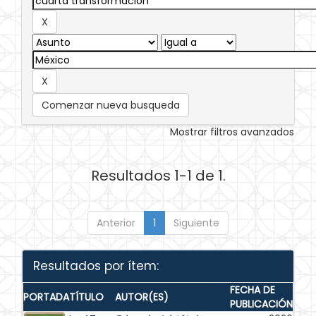
Comenzar nueva busqueda
Mostrar filtros avanzados
Resultados 1-1 de 1.
Anterior
1
Siguiente
Resultados por ítem:
FECHA DE
PORTADA
TÍTULO
AUTOR(ES)
PUBLICACIÓN