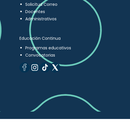
Solicitud Correo
Docentes
Administrativos
Educación Continua
Programas educativos
Convocatorias