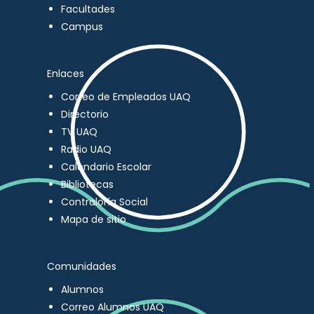
Facultades
Campus
Enlaces
Correo de Empleados UAQ
Directorio
TV UAQ
Radio UAQ
Calendario Escolar
Bibliotecas
Contraloría Social
Mapa de sitio
Comunidades
Alumnos
Correo Alumnos UAQ