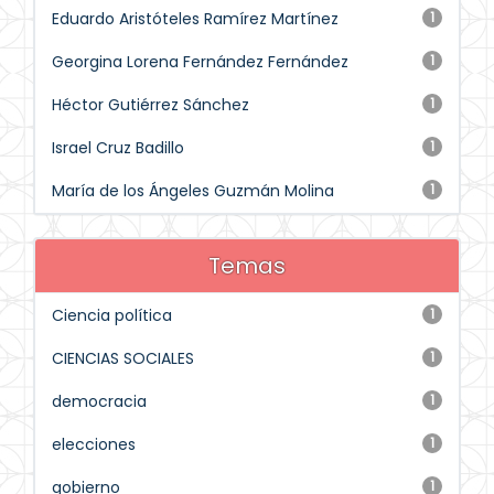
Eduardo Aristóteles Ramírez Martínez
1
Georgina Lorena Fernández Fernández
1
Héctor Gutiérrez Sánchez
1
Israel Cruz Badillo
1
María de los Ángeles Guzmán Molina
1
Temas
Ciencia política
1
CIENCIAS SOCIALES
1
democracia
1
elecciones
1
gobierno
1