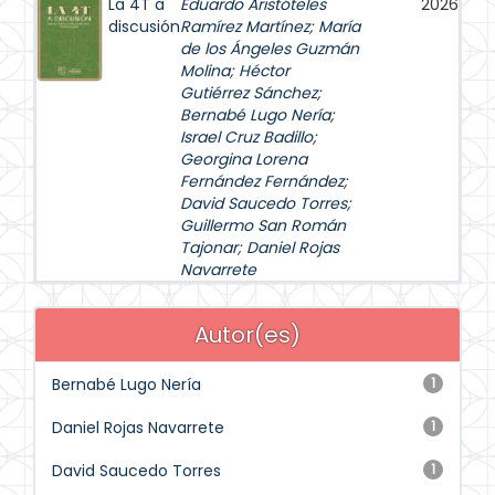
La 4T a
Eduardo Aristóteles
2026
discusión
Ramírez Martínez
;
María
de los Ángeles Guzmán
Molina
;
Héctor
Gutiérrez Sánchez
;
Bernabé Lugo Nería
;
Israel Cruz Badillo
;
Georgina Lorena
Fernández Fernández
;
David Saucedo Torres
;
Guillermo San Román
Tajonar
;
Daniel Rojas
Navarrete
Autor(es)
Bernabé Lugo Nería
1
Daniel Rojas Navarrete
1
David Saucedo Torres
1