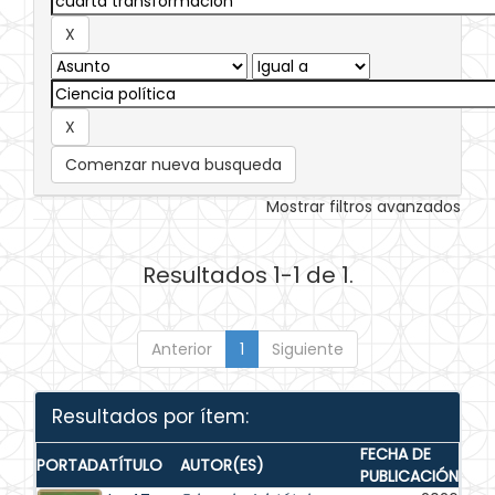
Comenzar nueva busqueda
Mostrar filtros avanzados
Resultados 1-1 de 1.
Anterior
1
Siguiente
Resultados por ítem:
FECHA DE
PORTADA
TÍTULO
AUTOR(ES)
PUBLICACIÓN