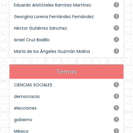
Eduardo Aristóteles Ramírez Martínez
1
Georgina Lorena Fernández Fernández
1
Héctor Gutiérrez Sánchez
1
Israel Cruz Badillo
1
María de los Ángeles Guzmán Molina
1
Temas
CIENCIAS SOCIALES
1
democracia
1
elecciones
1
gobierno
1
México
1