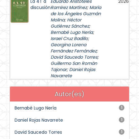
La 4T a
Eduardo Aristóteles
2026
discusión
Ramírez Martínez
;
María
de los Ángeles Guzmán
Molina
;
Héctor
Gutiérrez Sánchez
;
Bernabé Lugo Nería
;
Israel Cruz Badillo
;
Georgina Lorena
Fernández Fernández
;
David Saucedo Torres
;
Guillermo San Román
Tajonar
;
Daniel Rojas
Navarrete
Autor(es)
Bernabé Lugo Nería
1
Daniel Rojas Navarrete
1
David Saucedo Torres
1