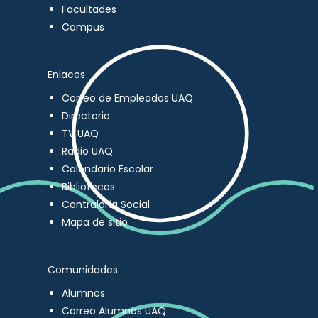
Facultades
Campus
Enlaces
Correo de Empleados UAQ
Directorio
TV UAQ
Radio UAQ
Calendario Escolar
Bibliotecas
Contraloría Social
Mapa de sitio
Comunidades
Alumnos
Correo Alumnos UAQ