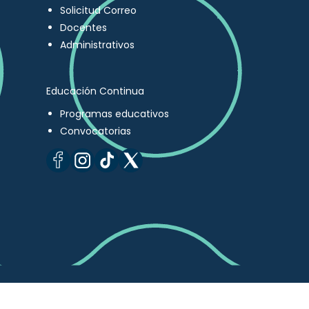
Solicitud Correo
Docentes
Administrativos
Educación Continua
Programas educativos
Convocatorias