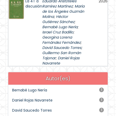
La 4T a
Eduardo Aristóteles
2026
discusión
Ramírez Martínez
;
María
de los Ángeles Guzmán
Molina
;
Héctor
Gutiérrez Sánchez
;
Bernabé Lugo Nería
;
Israel Cruz Badillo
;
Georgina Lorena
Fernández Fernández
;
David Saucedo Torres
;
Guillermo San Román
Tajonar
;
Daniel Rojas
Navarrete
Autor(es)
Bernabé Lugo Nería
1
Daniel Rojas Navarrete
1
David Saucedo Torres
1