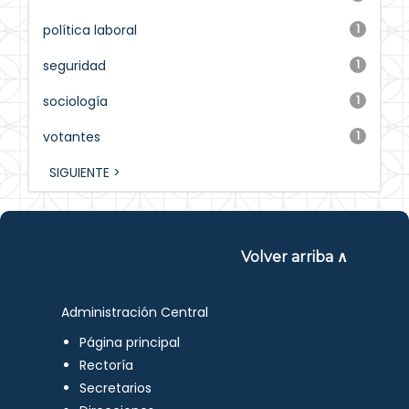
política laboral
1
seguridad
1
sociología
1
votantes
1
SIGUIENTE >
Volver arriba ∧
Administración Central
Página principal
Rectoría
Secretarios