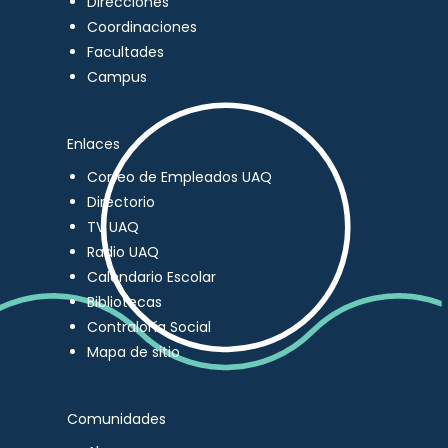
Direcciones
Coordinaciones
Facultades
Campus
Enlaces
Correo de Empleados UAQ
Directorio
TV UAQ
Radio UAQ
Calendario Escolar
Bibliotecas
Contraloría Social
Mapa de sitio
Comunidades