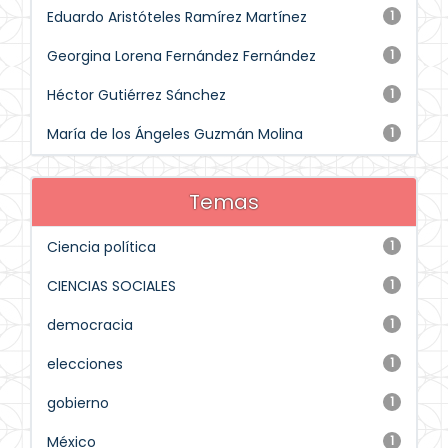
Eduardo Aristóteles Ramírez Martínez
1
Georgina Lorena Fernández Fernández
1
Héctor Gutiérrez Sánchez
1
María de los Ángeles Guzmán Molina
1
Temas
Ciencia política
1
CIENCIAS SOCIALES
1
democracia
1
elecciones
1
gobierno
1
México
1