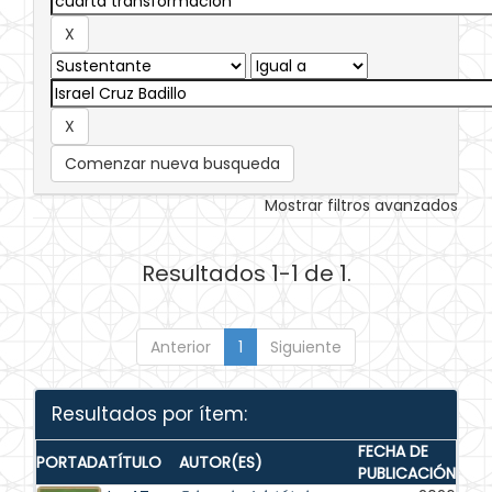
Comenzar nueva busqueda
Mostrar filtros avanzados
Resultados 1-1 de 1.
Anterior
1
Siguiente
Resultados por ítem:
FECHA DE
PORTADA
TÍTULO
AUTOR(ES)
PUBLICACIÓN