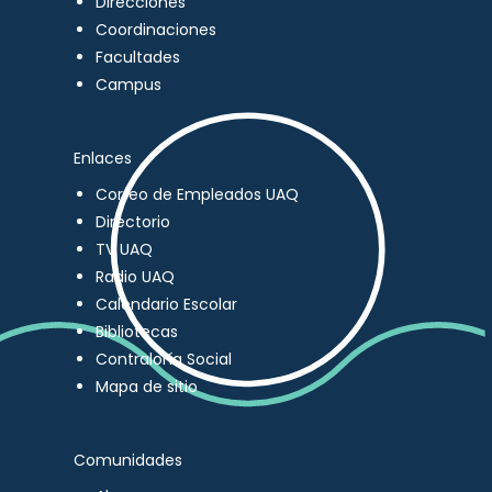
Direcciones
Coordinaciones
Facultades
Campus
Enlaces
Correo de Empleados UAQ
Directorio
TV UAQ
Radio UAQ
Calendario Escolar
Bibliotecas
Contraloría Social
Mapa de sitio
Comunidades