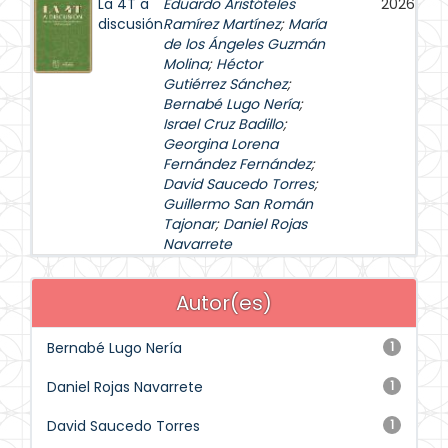
La 4T a
Eduardo Aristóteles
2026
discusión
Ramírez Martínez
;
María
de los Ángeles Guzmán
Molina
;
Héctor
Gutiérrez Sánchez
;
Bernabé Lugo Nería
;
Israel Cruz Badillo
;
Georgina Lorena
Fernández Fernández
;
David Saucedo Torres
;
Guillermo San Román
Tajonar
;
Daniel Rojas
Navarrete
Autor(es)
Bernabé Lugo Nería
1
Daniel Rojas Navarrete
1
David Saucedo Torres
1