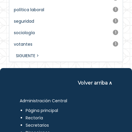
política laboral
1
seguridad
1
sociología
1
votantes
1
SIGUIENTE >
Volver arriba ∧
Administración Central
Página principal
Rectoría
Secretarios