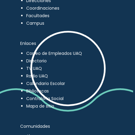
Direcciones
Coordinaciones
Facultades
Campus
Enlaces
Correo de Empleados UAQ
Directorio
TV UAQ
Radio UAQ
Calendario Escolar
Bibliotecas
Contraloría Social
Mapa de sitio
Comunidades