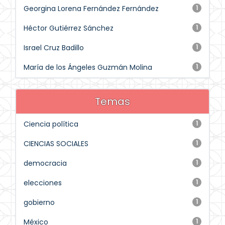
Georgina Lorena Fernández Fernández
1
Héctor Gutiérrez Sánchez
1
Israel Cruz Badillo
1
María de los Ángeles Guzmán Molina
1
Temas
Ciencia política
1
CIENCIAS SOCIALES
1
democracia
1
elecciones
1
gobierno
1
México
1