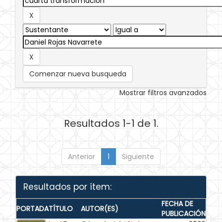
Comenzar nueva busqueda
Mostrar filtros avanzados
Resultados 1-1 de 1.
Anterior
1
Siguiente
Resultados por ítem:
FECHA DE
PORTADA
TÍTULO
AUTOR(ES)
PUBLICACIÓN