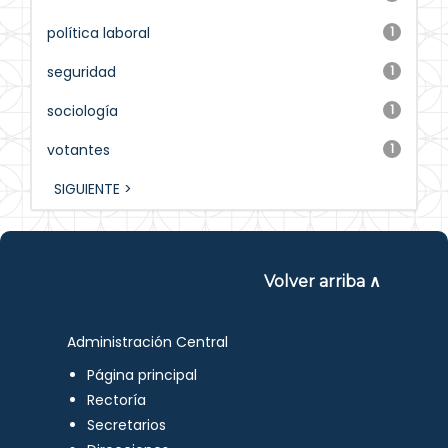
política laboral
1
seguridad
1
sociología
1
votantes
1
SIGUIENTE >
Volver arriba ∧
Administración Central
Página principal
Rectoría
Secretarios