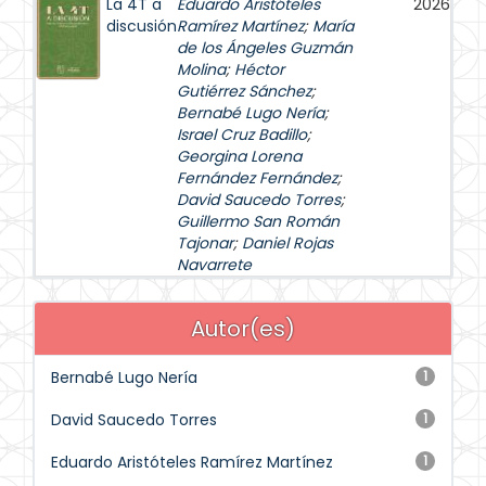
La 4T a
Eduardo Aristóteles
2026
discusión
Ramírez Martínez
;
María
de los Ángeles Guzmán
Molina
;
Héctor
Gutiérrez Sánchez
;
Bernabé Lugo Nería
;
Israel Cruz Badillo
;
Georgina Lorena
Fernández Fernández
;
David Saucedo Torres
;
Guillermo San Román
Tajonar
;
Daniel Rojas
Navarrete
Autor(es)
Bernabé Lugo Nería
1
David Saucedo Torres
1
Eduardo Aristóteles Ramírez Martínez
1