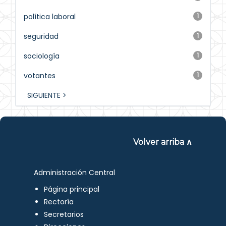
política laboral
1
seguridad
1
sociología
1
votantes
1
SIGUIENTE >
Volver arriba ∧
Administración Central
Página principal
Rectoría
Secretarios