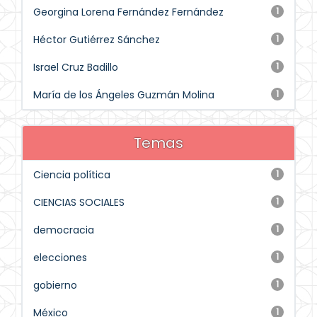
Georgina Lorena Fernández Fernández
1
Héctor Gutiérrez Sánchez
1
Israel Cruz Badillo
1
María de los Ángeles Guzmán Molina
1
Temas
Ciencia política
1
CIENCIAS SOCIALES
1
democracia
1
elecciones
1
gobierno
1
México
1