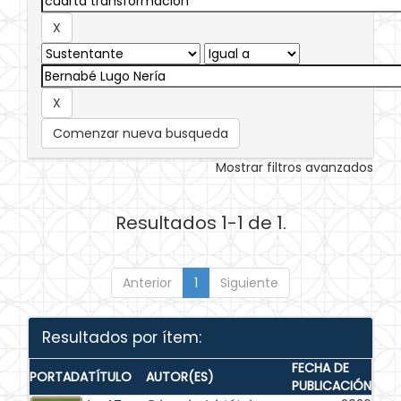
Comenzar nueva busqueda
Mostrar filtros avanzados
Resultados 1-1 de 1.
Anterior
1
Siguiente
Resultados por ítem:
FECHA DE
PORTADA
TÍTULO
AUTOR(ES)
PUBLICACIÓN