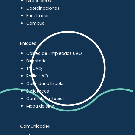
Direcciones
Coordinaciones
Facultades
Campus
Enlaces
Correo de Empleados UAQ
Directorio
TV UAQ
Radio UAQ
Calendario Escolar
Bibliotecas
Contraloría Social
Mapa de sitio
Comunidades