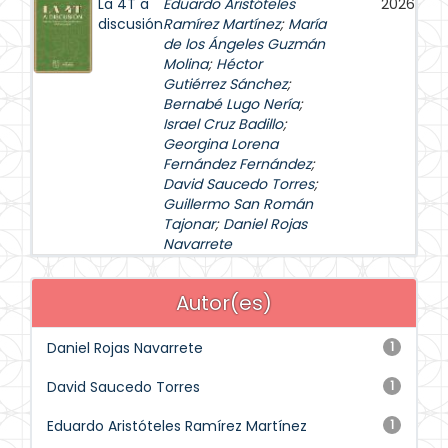
La 4T a
Eduardo Aristóteles
2026
discusión
Ramírez Martínez
;
María
de los Ángeles Guzmán
Molina
;
Héctor
Gutiérrez Sánchez
;
Bernabé Lugo Nería
;
Israel Cruz Badillo
;
Georgina Lorena
Fernández Fernández
;
David Saucedo Torres
;
Guillermo San Román
Tajonar
;
Daniel Rojas
Navarrete
Autor(es)
Daniel Rojas Navarrete
1
David Saucedo Torres
1
Eduardo Aristóteles Ramírez Martínez
1